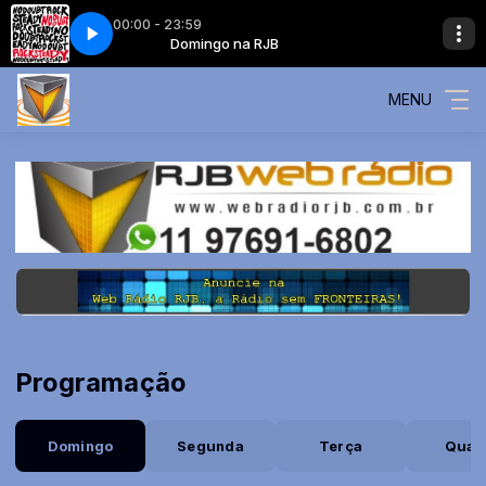
00:00 - 23:59
derneath It All
o na RJB
Domingo na RJB
No Doubt - Underneath It All
MENU
Programação
Domingo
Segunda
Terça
Quar