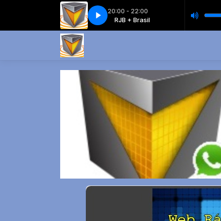
20:00 - 22:00
RJB + Brasil
Silva - Não Vá Embora
RJB + Brasil
Silva - Não Vá Embora