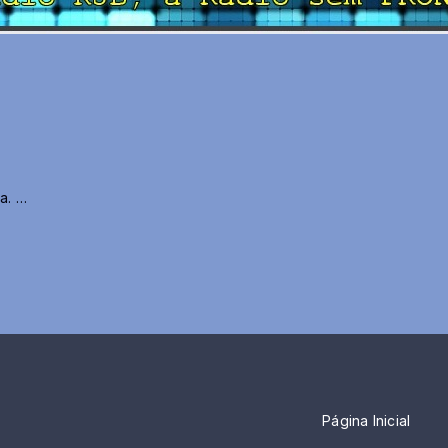
sa.
 de rua - São Silvestre e Meia Maratona.
r - Mestre de Cerimônias e Assessoria de Imprensa.
Página Inicial