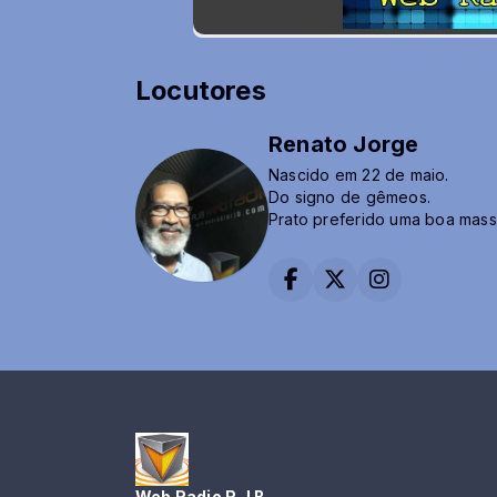
Locutores
Renato Jorge
Nascido em 22 de maio.
Do signo de gêmeos.
Prato preferido uma boa mas
Atividade Esportiva - Corrida
Profissão - Radialista Locuto
Formado pelo Senac em 2011.
Web Radio R J B