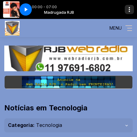
00:00 - 07:00
- Almost Over You
da RJB
Madrugada RJB
Sheena Easton - Almost Over You
MENU
Notícias em Tecnologia
Categoria:
Tecnologia