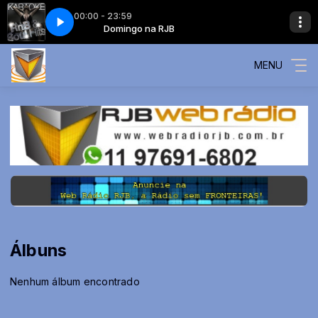
00:00 - 23:59
ad - Aint No Stopping Us Now
na RJB
Domingo na RJB
Mcfadden And Whitehead - Aint No Stop
MENU
Álbuns
Nenhum álbum encontrado